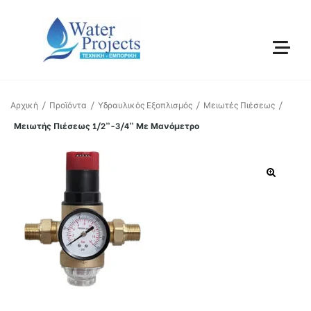
μός
Αρχική
/
Προϊόντα
/
Υδραυλικός Εξοπλισμός
/
Μειωτές Πιέσεως
/
Μειωτής Πιέσεως 1/2”-3/4” Με Μανόμετρο
ς –