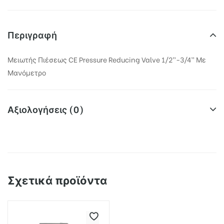
Περιγραφή
Μειωτής Πιέσεως CE Pressure Reducing Valve 1/2”-3/4” Με
Μανόμετρο
Αξιολογήσεις (0)
Δεν υπάρχει καμία αξιολόγηση ακόμη.
υζίνας
ς –
Η ηλ. διεύθυνση σας δεν δημοσιεύεται.
Τα υποχρεωτικά πεδία
Σχετικά προϊόντα
ν
σημειώνονται με
*
Η βαθμολογία σου