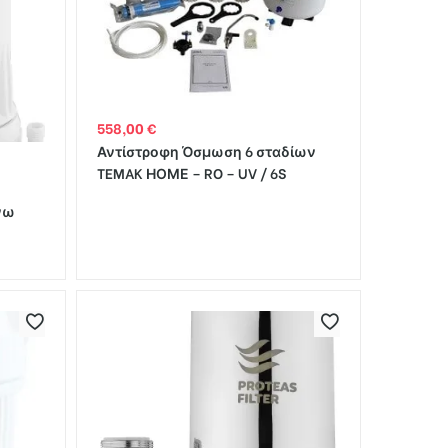
558,00
€
Αντίστροφη Όσμωση 6 σταδίων
TEMAK ΗΟΜΕ – RO – UV / 6S
νω