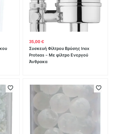
35,00
€
κου
Συσκευή Φίλτρου Βρύσης Inox
Proteas – Με φίλτρο Ενεργού
Άνθρακα