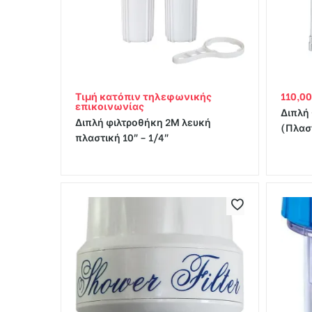
Τιμή κατόπιν τηλεφωνικής
110,0
επικοινωνίας
Διπλή
Διπλή φιλτροθήκη 2Μ λευκή
(Πλασ
πλαστική 10″ – 1/4″
υζίνας
ς –
ν