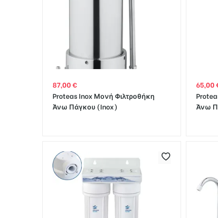
ευστών
διού
87,00
€
65,00
Proteas Inox Μονή Φιλτροθήκη
Prote
Άνω Πάγκου (Inox)
Άνω Π