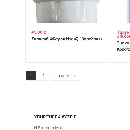
45,00
€
Τιμή 
εστού
επικο
Συσκευή Φίλτρου Ντουζ (Βαρελάκι)
Συσκε
Κρυστ
ις
ρού –
1
2
ΕΠΟΜΕΝΟ
ΥΠΗΡΕΣΙΕΣ & ΛΥΣΕΙΣ
Η Εταιρεία Μας